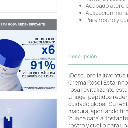
Acabado aterci
Aplicación mañ
Para rostro y cu
Descripción
¡Descubre la juventud
Crema Rose! Esta inno
rosa revitalizante est
Uriage, péptidos reden
cuidado global. Su text
madura, aportando fir
‘buena cara’ al instan
rostro y cuello para un