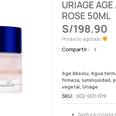
URIAGE AGE
ROSE 50ML
S/
198.90
Producto agotado
Compartir
,
Age Absolu
Agua term
,
,
firmeza
luminosidad
p
,
vegetal
Uriage
SKU:
002-001-019
Textura rosada r