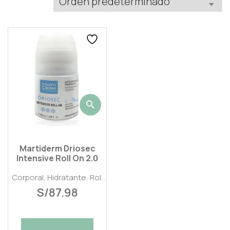
Martiderm Driosec
Intensive Roll On 2.0
Corporal
,
Hidratante
,
Roll
S/
87.98
on