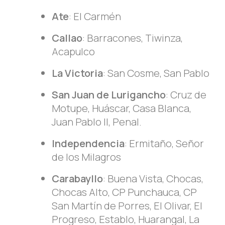
Ate
: El Carmén
C
allao
: Barracones, Tiwinza,
Acapulco
L
a Victoria
: San Cosme, San Pablo
S
an Juan de Lurigancho
: Cruz de
Motupe, Huáscar, Casa Blanca,
Juan Pablo II, Penal.
Independencia
: Ermitaño, Señor
de los Milagros
Carabayllo
: Buena Vista, Chocas,
Chocas Alto, CP Punchauca, CP
San Martín de Porres, El Olivar, El
Progreso, Establo, Huarangal, La