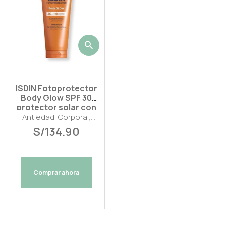
ISDIN Fotoprotector
Body Glow SPF 30
protector solar con
efecto luminoso y
Antiedad
,
Corporal
,
firmeza
S/
Solares
134.90
Comprar ahora