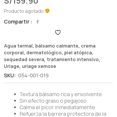
S/
159.90
Producto agotado
Compartir
,
,
Agua termal
bálsamo calmante
crema
,
,
,
corporal
dermatológico
piel atópica
,
,
sequedad severa
tratamiento intensivo
,
Uriage
uriage xemose
SKU:
054-001-019
Textura bálsamo rica y envolvente
Sin efecto graso o pegajoso
Calma el picor inmediatamente
Refuerza la barrera protectora de la