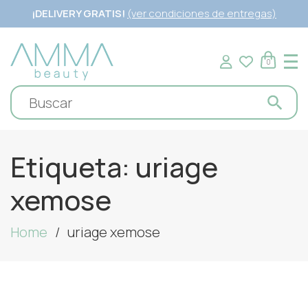
¡DELIVERY GRATIS!
(ver condiciones de entregas)
0
Etiqueta:
uriage
xemose
Home
uriage xemose