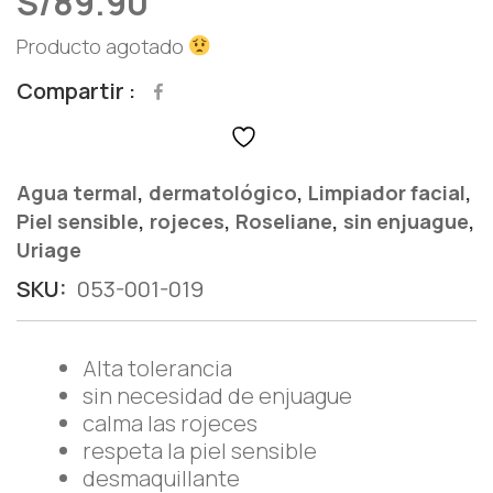
S/
89.90
Producto agotado
Compartir
,
,
,
Agua termal
dermatológico
Limpiador facial
,
,
,
,
Piel sensible
rojeces
Roseliane
sin enjuague
Uriage
SKU:
053-001-019
Alta tolerancia
sin necesidad de enjuague
calma las rojeces
respeta la piel sensible
desmaquillante