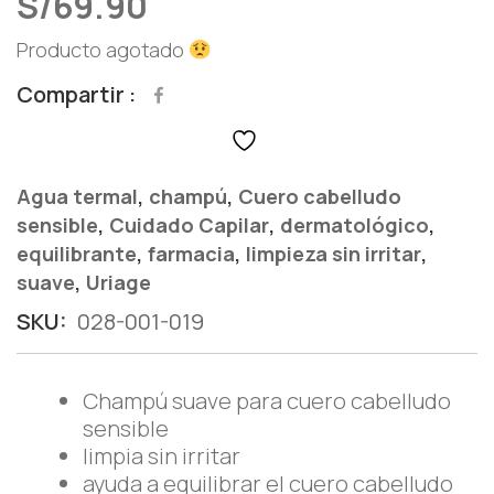
S/
69.90
Producto agotado
Compartir
,
,
Agua termal
champú
Cuero cabelludo
,
,
,
sensible
Cuidado Capilar
dermatológico
,
,
,
equilibrante
farmacia
limpieza sin irritar
,
suave
Uriage
SKU:
028-001-019
Champú suave para cuero cabelludo
sensible
limpia sin irritar
ayuda a equilibrar el cuero cabelludo