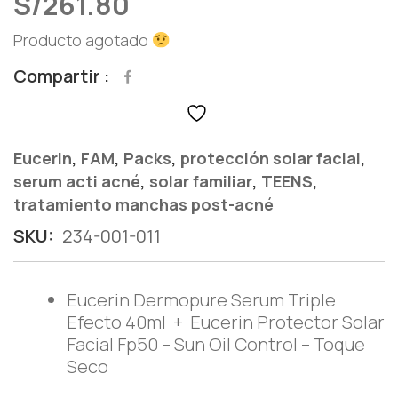
S/
261.80
Producto agotado
Compartir
,
,
,
,
Eucerin
FAM
Packs
protección solar facial
,
,
,
serum acti acné
solar familiar
TEENS
tratamiento manchas post-acné
SKU:
234-001-011
Eucerin Dermopure Serum Triple
Efecto 40ml + Eucerin Protector Solar
Facial Fp50 – Sun Oil Control – Toque
Seco