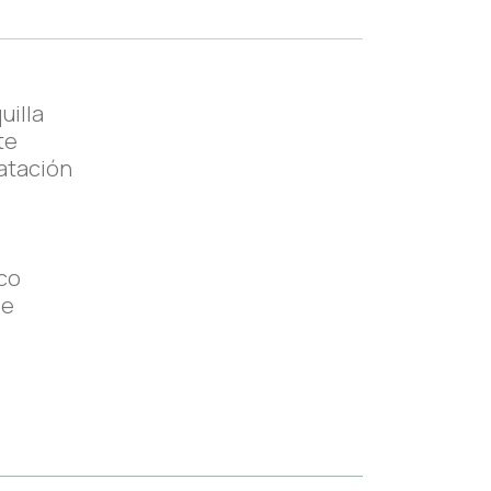
uilla
te
ratación
co
le