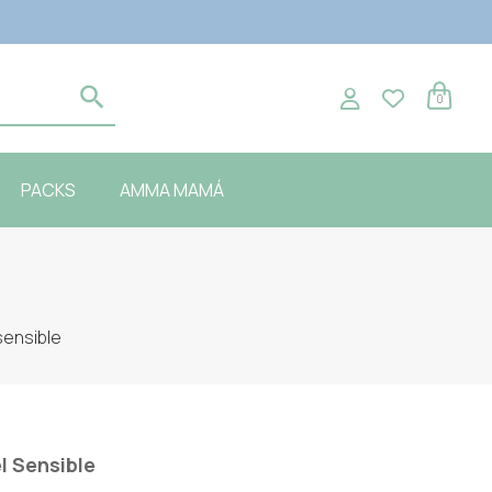
0
PACKS
AMMA MAMÁ
sensible
el Sensible