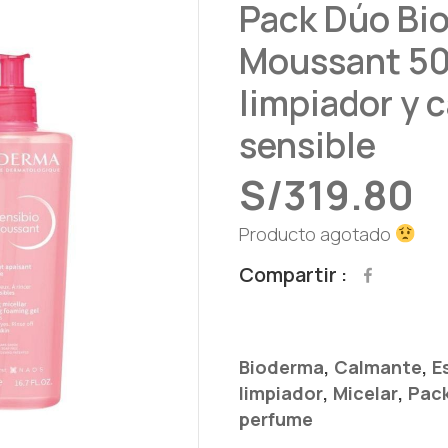
Pack Dúo Bi
Moussant 50
limpiador y 
sensible
S/
319.80
Producto agotado
Compartir
,
,
Bioderma
Calmante
E
,
,
limpiador
Micelar
Pac
perfume