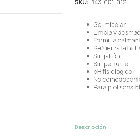
SKU:
143-001-012
Gel micelar
Limpia y desmaq
Formula calman
Refuerza la hid
Sin jabón
Sin perfume
pH fisiológico
No comedogéni
Para piel sensib
Descripción