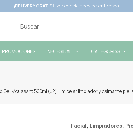
¡DELIVERY GRATIS!
(ver condiciones de entregas)
PROMOCIONES
NECESIDAD
CATEGORÍAS
 Gel Moussant 500ml (x2) – micelar limpiador y calmante piel 
,
,
Facial
Limpiadores
Pi