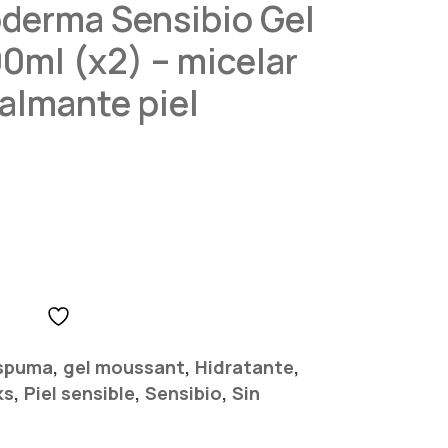
oderma Sensibio Gel
0ml (x2) – micelar
calmante piel
,
,
,
spuma
gel moussant
Hidratante
,
,
,
ks
Piel sensible
Sensibio
Sin