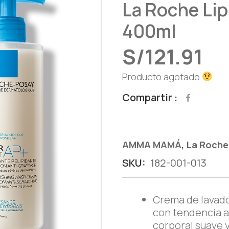
La Roche Lip
400ml
S/
121.91
Producto agotado
Compartir
,
AMMA MAMÁ
La Roche
SKU:
182-001-013
Crema de lavado
con tendencia a
corporal suave y 