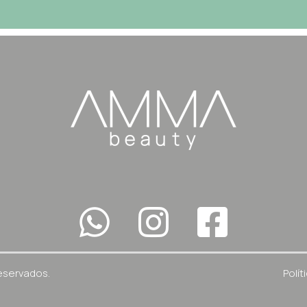
eservados.
Polít