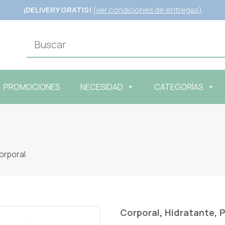
¡DELIVERY GRATIS!
(ver condiciones de entregas)
PROMOCIONES
NECESIDAD
CATEGORÍAS
orporal
,
,
Corporal
Hidratante
P