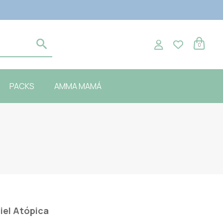
0
PACKS
AMMA MAMÁ
iel Atópica