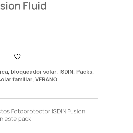
sion Fluid
,
,
,
,
ica
bloqueador solar
ISDIN
Packs
,
solar familiar
VERANO
ctos Fotoprotector ISDIN Fusion
en este pack