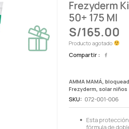
Frezyderm Ki
50+ 175 Ml
S/
165.00
Producto agotado
Compartir
,
AMMA MAMÁ
bloquead
,
Frezyderm
solar niños
SKU:
072-001-006
Esta protección 
fórmula de dobl