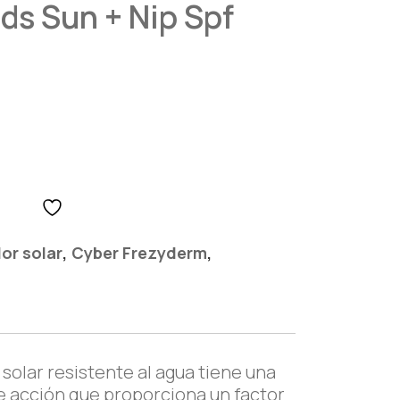
ds Sun + Nip Spf
,
,
or solar
Cyber Frezyderm
solar resistente al agua tiene una
e acción que proporciona un factor