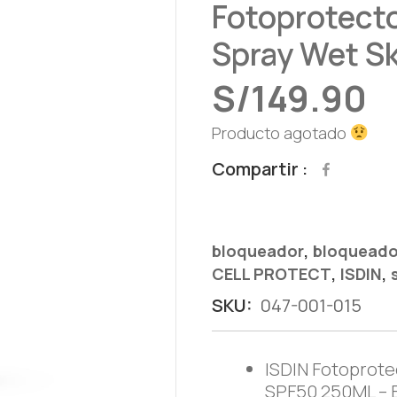
Fotoprotecto
Spray Wet S
S/
149.90
Producto agotado
Compartir
,
bloqueador
bloqueado
,
,
CELL PROTECT
ISDIN
SKU:
047-001-015
ISDIN Fotoprote
SPF50 250ML – B