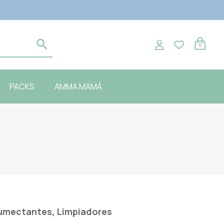
0
PACKS
AMMA MAMÁ
,
umectantes
Limpiadores