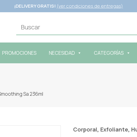
¡DELIVERY GRATIS!
(ver condiciones de entregas)
PROMOCIONES
NECESIDAD
CATEGORÍAS
Smoothing Sa 236ml
,
,
Corporal
Exfoliante
H