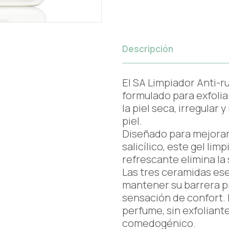
Descripción
El SA Limpiador Anti-
formulado para exfoliar
la piel seca, irregular 
piel.
Diseñado para mejorar l
salicílico, este gel li
refrescante elimina la s
Las tres ceramidas es
mantener su barrera pr
sensación de confort. 
perfume, sin exfoliant
comedogénico.