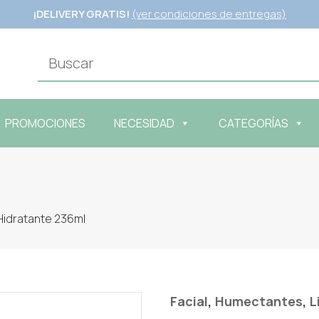
¡DELIVERY GRATIS!
(ver condiciones de entregas)
PROMOCIONES
NECESIDAD
CATEGORÍAS
Hidratante 236ml
,
,
Facial
Humectantes
L