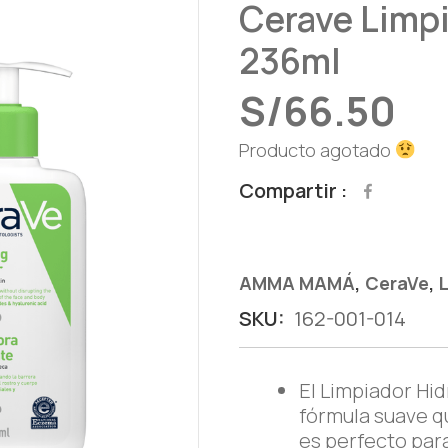
Cerave Limpi
236ml
S/
66.50
Producto agotado
Compartir
,
,
AMMA MAMÁ
CeraVe
SKU:
162-001-014
El Limpiador Hi
fórmula suave q
es perfecto par