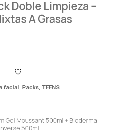
ck Doble Limpieza –
Mixtas A Grasas
,
,
a facial
Packs
TEENS
m Gel Moussant 500ml + Bioderma
Inverse 500ml