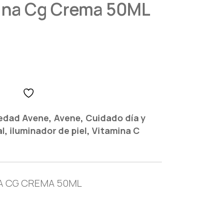
ina Cg Crema 50ML
,
,
edad Avene
Avene
Cuidado día y
,
,
al
iluminador de piel
Vitamina C
A CG CREMA 50ML