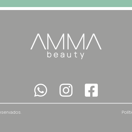
eservados.
Polít