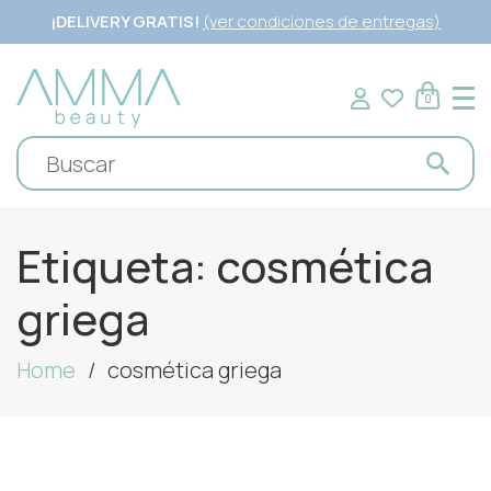
¡DELIVERY GRATIS!
(ver condiciones de entregas)
0
Etiqueta:
cosmética
griega
Home
cosmética griega