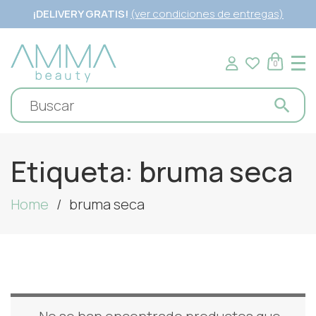
¡DELIVERY GRATIS!
(ver condiciones de entregas)
0
Etiqueta:
bruma seca
Home
bruma seca